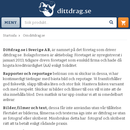
MENY
Startsida
Om dittdrag.se
Dittdrag.se i Sverige AB,
är namnet på det företag som driver
dittdrag.se. Bolagsformen är aktiebolag. Företaget är nyregistrerat i
januari 2013, tidigare drevs företaget som enskild firma och hade då
högsta kreditvärdighet (AA) enligt Soliditet.
Rapporter och reportage
belönas om ni skickar in dessa, vi har
kontinuerligt tävlingar med bästa bild och repotage. Vi framförhåller
god fiskeetik, släpp tillbaka liten och stor fisk. Hantera fisken varsamt
och med respekt. Skickar ni bilder och filmer till oss vill vi inte att de
ska innehålla blod. Den matfisk ni tar upp önskar vi att ni omedelbart
avlivar.
Bilder, filmer och text,
dessa får inte användas utan vår tillåtelse.
Flertalet av bilderna, filmerna och texterna ägs inte av dittdrag.se utan
av fotograf eller skribent. Missbrukas detta har fotograf och skribent
rätt att ta betalt enligt rådande praxis.