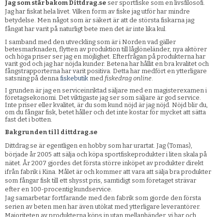
Jag som står bakom Dittdrag.se
ser sportfiske som en livsfilosofi.
Jag har fiskat hela livet. Vilken form av fiske jag utför har mindre
betydelse. Men något som är säkert är att de största fiskarna jag
fångat har varit på naturligt bete men det är inte lika kul.
I samband med den utveckling som är i Norden vad gäller
betesmarknaden, flytten av produktion till låglöneländer, nya aktörer
och höga priser ser jag en möjlighet. Efterfrågan på produkterna har
varit god och jag har nöjda kunder. Betena har hållit en bra kvalitet och
fångstrapporterna har varit positiva. Detta har medfört en ytterligare
satsning på denna
fiskebutik
med
fiskedrag online
.
I grunden är jag en serviceinriktad säljare med en magisterexamen i
företagsekonomi. Det viktigaste jag ser som säljare är god service.
Inte priser eller kvalitet, är du som kund nöjd är jag nöjd. Nöjd blir du,
om du fångar fisk, betet håller och det inte kostar för mycket att sätta
fast det i botten.
Bakgrunden till dittdrag.se
Dittdrag.se är egentligen en hobby som har urartat. Jag (Tomas),
började år 2005 att sälja och köpa sportfiskeprodukter i liten skala på
nätet. År 2007 gjordes det första större inköpet av produkter direkt
ifrån fabrik i Kina. Målet är och kommer att vara att sälja bra produkter
som fångar fisk till ett shysst pris, samtidigt som företaget strävar
efter en 100-procentig kundservice.
Jag samarbetar fortfarande med den fabrik som gjorde den första
serien av beten men har även utökat med ytterligare leverantörer.
Majoriteten av produkterna köps in utan mellanhänder, vi har och