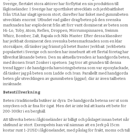
Sverige, flertalet stora aktörer har förflyttat en sin produktion till
låglöneländer. I Sverige har sportfisket utvecklats och jerkbaitfisket
från USA har slagit igenom stort, därefter har fisket med gummibeten
utvecklats enormt. Utbudet vad gäller drag/beten på den svenska
marknaden har exploderat från att förr varit dominerat av beten som
Hi-Lo, Toby, Atom, Reflex, Droppen, Mörrumspinnaren, Swimm
Whizz, Bomber, Zalt, Rapala och Nils Master. Efter dessa klassiker
har jerkbait dominerat den svenska betesmarknaden som en klar
storsäljare, då tänker jag främst på betet Buster Jerkbait. Jerkbetets
popularitet i Sverige och norden har inneburit att ett flertal företag har
tillverkat liknande beten. Den nu aktuella trenden är handgjorda beten,
med ikonen Svart Zonker i spetsen. Jag tror att grunden till denna
trend ligger i de handgjorda havsöringsbetena som var epoxylackade,
då tänker jag på beten som Ludde och Ivan. Parallellt med handgjorda
beten går utvecklingen av gummibeten (jiggar), där är även tailbeten
inräknade.
Betestillverkning
Beten i traditionella butiker är dyra. De handgjorda betena ser ut som
smycken och är fina för ögat. Men det är inte kul att kasta ett bete för
200-300kr i en berghäll.
Att tillverka beten i låglöneländer är billigt och påslaget innan betet når
slutkund är stort. Exempelvis kan väl nämnas att en Jerk på 15cm
kostar runt 1-2USD i låglönelandet, med påslag för frakt, moms och tull