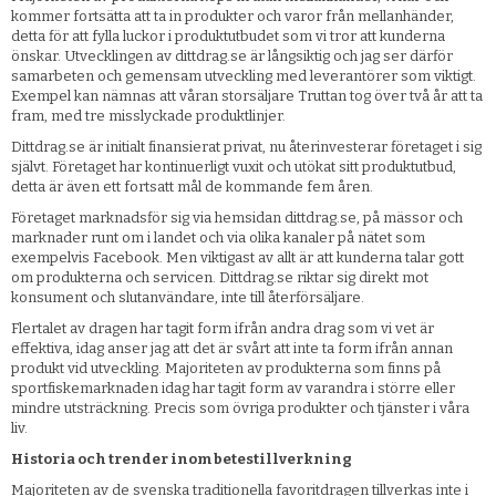
kommer fortsätta att ta in produkter och varor från mellanhänder,
detta för att fylla luckor i produktutbudet som vi tror att kunderna
önskar. Utvecklingen av dittdrag.se är långsiktig och jag ser därför
samarbeten och gemensam utveckling med leverantörer som viktigt.
Exempel kan nämnas att våran storsäljare Truttan tog över två år att ta
fram, med tre misslyckade produktlinjer.
Dittdrag.se är initialt finansierat privat, nu återinvesterar företaget i sig
självt. Företaget har kontinuerligt vuxit och utökat sitt produktutbud,
detta är även ett fortsatt mål de kommande fem åren.
Företaget marknadsför sig via hemsidan dittdrag.se, på mässor och
marknader runt om i landet och via olika kanaler på nätet som
exempelvis Facebook. Men viktigast av allt är att kunderna talar gott
om produkterna och servicen. Dittdrag.se riktar sig direkt mot
konsument och slutanvändare, inte till återförsäljare.
Flertalet av dragen har tagit form ifrån andra drag som vi vet är
effektiva, idag anser jag att det är svårt att inte ta form ifrån annan
produkt vid utveckling. Majoriteten av produkterna som finns på
sportfiskemarknaden idag har tagit form av varandra i större eller
mindre utsträckning. Precis som övriga produkter och tjänster i våra
liv.
Historia och trender inom betestillverkning
Majoriteten av de svenska traditionella favoritdragen tillverkas inte i