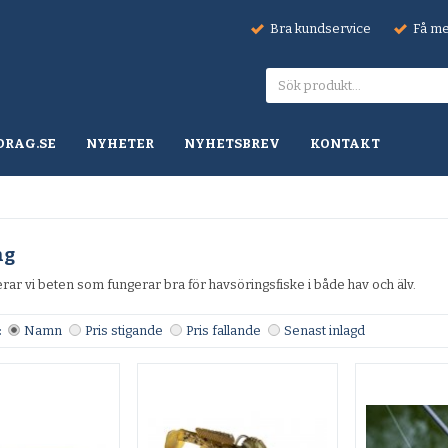
Bra kundservice
Få mel
DRAG.SE
NYHETER
NYHETSBREV
KONTAKT
ng
ar vi beten som fungerar bra för havsöringsfiske i både hav och älv.
:
Namn
Pris stigande
Pris fallande
Senast inlagd