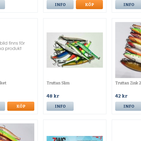
INFO
KÖP
INFO
cket
Truttan Slim
Truttan Zink 
48 kr
42 kr
KÖP
INFO
INFO