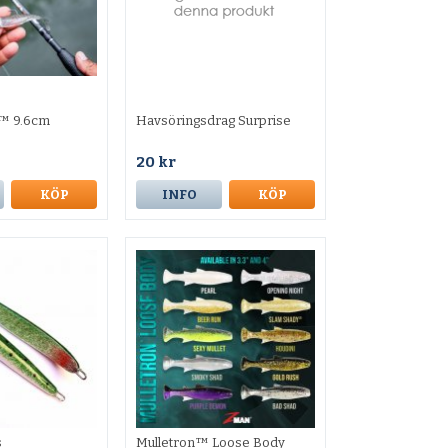
™ 9.6cm
Havsöringsdrag Surprise
20 kr
KÖP
INFO
KÖP
s
Mulletron™ Loose Body