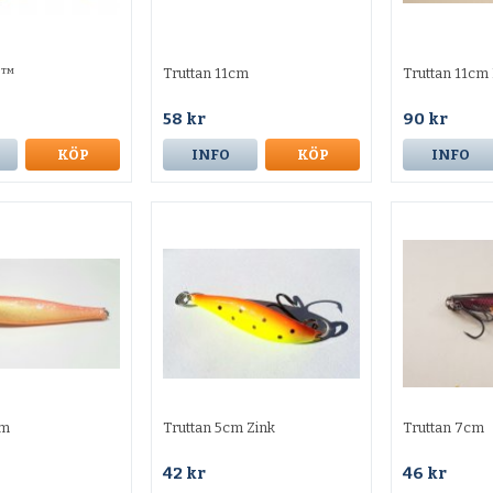
Z™
Truttan 11cm
Truttan 11cm 
58 kr
90 kr
KÖP
INFO
KÖP
INFO
cm
Truttan 5cm Zink
Truttan 7cm
42 kr
46 kr