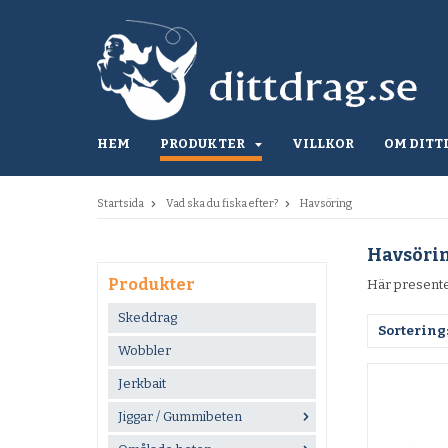
HEM
PRODUKTER
VILLKOR
OM DITT
Startsida
Vad ska du fiska efter?
Havsöring
Havsöri
Produkter
Här presenter
Skeddrag
Sortering
Wobbler
Jerkbait
Jiggar / Gummibeten