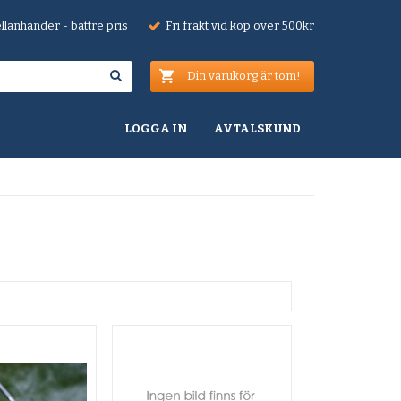
lanhänder - bättre pris
Fri frakt vid köp över 500kr
Din varukorg är tom!
LOGGA IN
AVTALSKUND