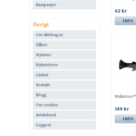
Kampanjer
62 kr
INFO
Övrigt
Om dittdrag.se
Villkor
Nyheter
Nyhetsbrev
Länkar
Kontakt
Blogg
Mulletron™
Om cookies
149 kr
Avtalskund
INFO
Logga in