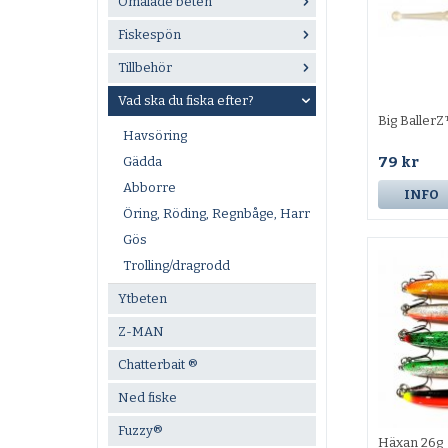
Omålade beten
Fiskespön
Tillbehör
Vad ska du fiska efter?
Big Baller
Havsöring
79 kr
Gädda
Abborre
INFO
Öring, Röding, Regnbåge, Harr
Gös
Trolling/dragrodd
Ytbeten
Z-MAN
Chatterbait ®
Ned fiske
Fuzzy®
Häxan 26g