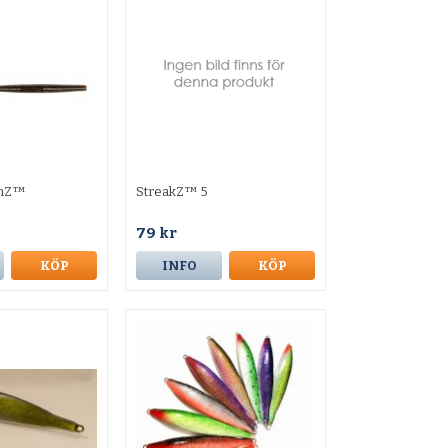
mZ™
StreakZ™ 5
79 kr
KÖP
INFO
KÖP