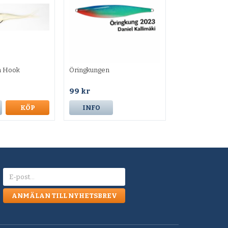
 Hook
Öringkungen
99 kr
KÖP
INFO
ANMÄLAN TILL NYHETSBREV