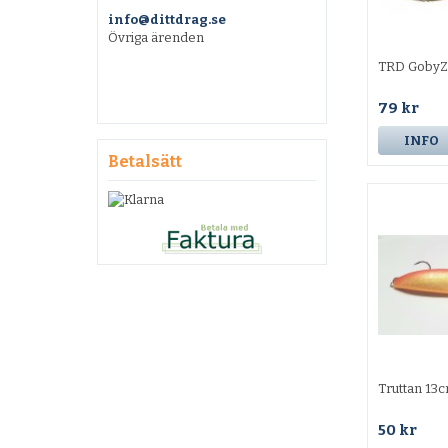
info@dittdrag.se
Övriga ärenden
TRD Goby
79 kr
INFO
Betalsätt
Truttan 13
50 kr