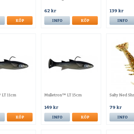
62 kr
139 kr
KÖP
INFO
KÖP
INFO
 LT 11cm
Mulletron™ LT 15cm
Salty Ned S
149 kr
79 kr
KÖP
INFO
KÖP
INFO