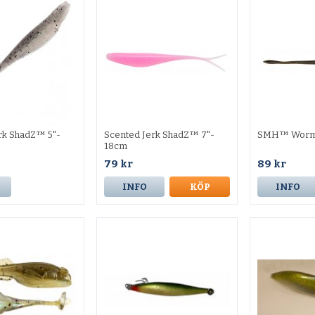
rk ShadZ™ 5"-
Scented Jerk ShadZ™ 7"-
SMH™ Wor
18cm
79 kr
89 kr
INFO
KÖP
INFO