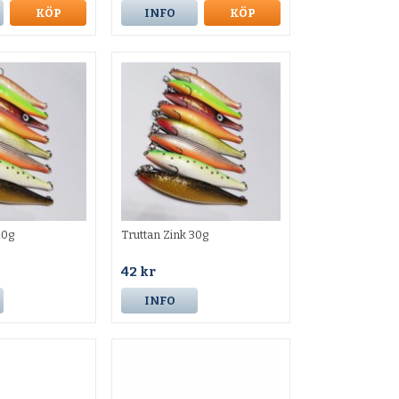
KÖP
INFO
KÖP
20g
Truttan Zink 30g
42 kr
INFO