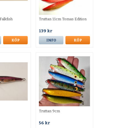
Falkfish
Truttan 11cm Tomas Edition
139 kr
KÖP
INFO
KÖP
Truttan 9cm
56 kr