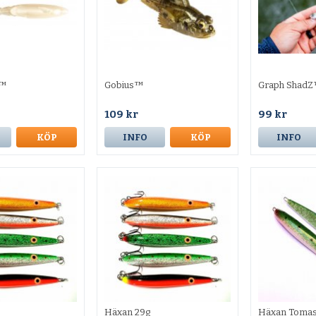
Z™
Gobius™
Graph ShadZ
109 kr
99 kr
KÖP
INFO
KÖP
INFO
Häxan 29g
Häxan Toma