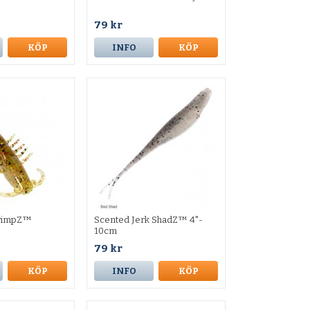
79 kr
KÖP
INFO
KÖP
hrimpZ™
Scented Jerk ShadZ™ 4"-
10cm
79 kr
KÖP
INFO
KÖP