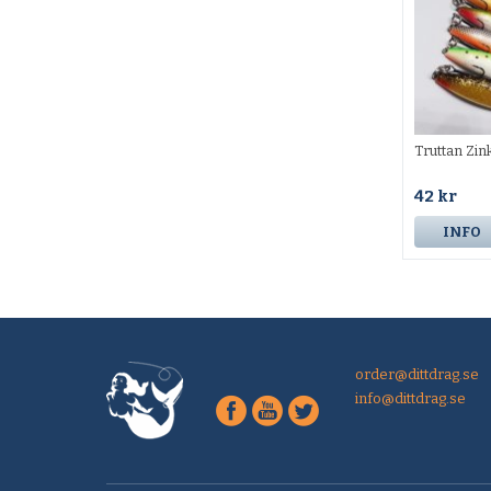
Truttan Zin
42 kr
INFO
order@dittdrag.se
info@dittdrag.se