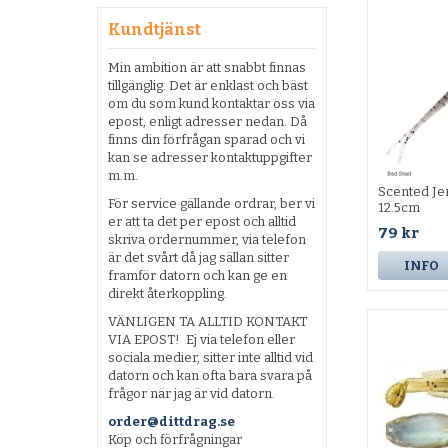
Kundtjänst
Min ambition är att snabbt finnas
tillgänglig. Det är enklast och bäst
om du som kund kontaktar oss via
epost, enligt adresser nedan. Då
finns din förfrågan sparad och vi
kan se adresser kontaktuppgifter
m.m.
Scented Je
För service gällande ordrar, ber vi
12.5cm
er att ta det per epost och alltid
79 kr
skriva ordernummer, via telefon
är det svårt då jag sällan sitter
INFO
framför datorn och kan ge en
direkt återkoppling.
VÄNLIGEN TA ALLTID KONTAKT
VIA EPOST! Ej via telefon eller
sociala medier, sitter inte alltid vid
datorn och kan ofta bara svara på
frågor när jag är vid datorn.
order@dittdrag.se
Köp och förfrågningar