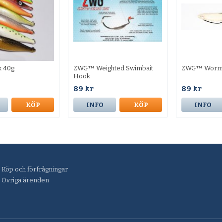
k 40g
ZWG™ Weighted Swimbait
ZWG™ Worm
Hook
89 kr
89 kr
KÖP
INFO
KÖP
INFO
Köp och förfrågningar
Övriga ärenden