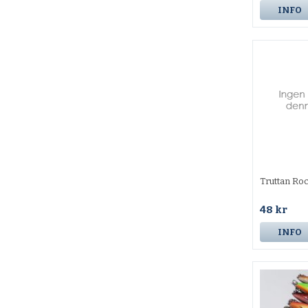
INFO
Truttan Ro
48 kr
INFO