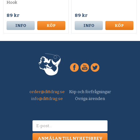
Hook
89 kr
89 kr
INFO
KÖP
INFO
KÖP
order@dittdrag.se
Köp och förfrågningar
info@dittdrag.se
Övriga ärenden
ANMÄLAN TILL NYHETSBREV