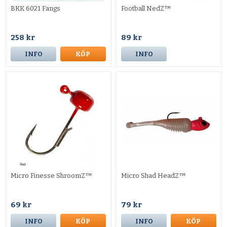
BKK 6021 Fangs
Football NedZ™
258 kr
89 kr
INFO
KÖP
INFO
Micro Finesse ShroomZ™
Micro Shad HeadZ™
69 kr
79 kr
INFO
KÖP
INFO
KÖP