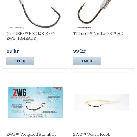
TT LURES® NEDLOCKZ™
TT Lures® NedlockZ™ HD
EWG JIGHEADS
89 kr
99 kr
INFO
INFO
ZWG™ Weighted Swimbait
ZWG™ Worm Hook