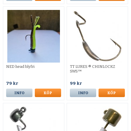
NED head blyfri
TT LURES ® CHINLOCKZ
SWS™
79 kr
99 kr
INFO
KÖP
INFO
KÖP