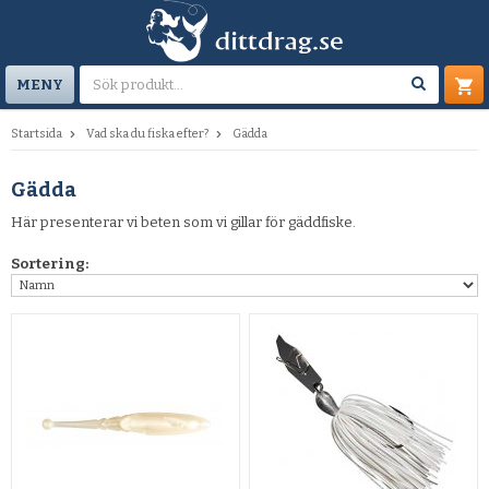
MENY
Startsida
Vad ska du fiska efter?
Gädda
Gädda
Här presenterar vi beten som vi gillar för gäddfiske.
Sortering: