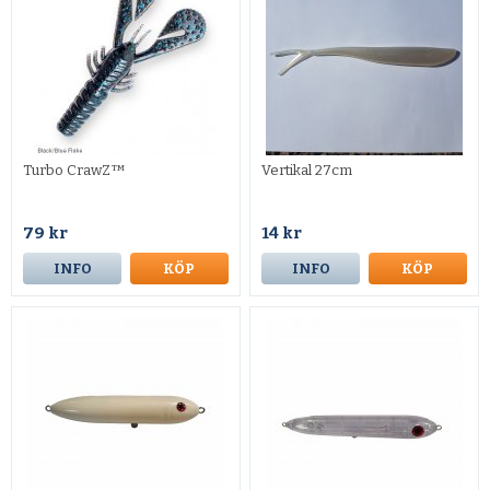
Turbo CrawZ™
Vertikal 27cm
79 kr
14 kr
INFO
KÖP
INFO
KÖP