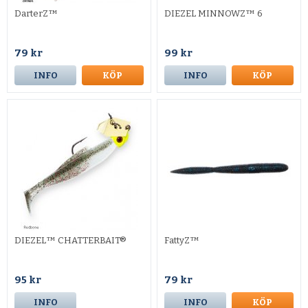
DarterZ™
DIEZEL MINNOWZ™ 6
79 kr
99 kr
INFO
KÖP
INFO
KÖP
DIEZEL™ CHATTERBAIT®
FattyZ™
95 kr
79 kr
INFO
INFO
KÖP