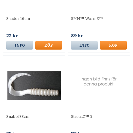
Shador 16cm
SMH™ WormZ™
22 kr
89 kr
INFO
KÖP
INFO
KÖP
Snabel 33cm
StreakZ™ 5