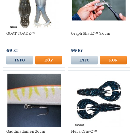
GOAT TOADZ™
Graph ShadZ™ 9.6cm
69 kr
99 kr
INFO
KÖP
INFO
KÖP
Gäddmadamen 26cm
Hella CrawZ™