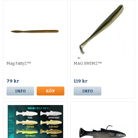
Mag FattyZ™
MAG SWIMZ™
79 kr
119 kr
INFO
KÖP
INFO