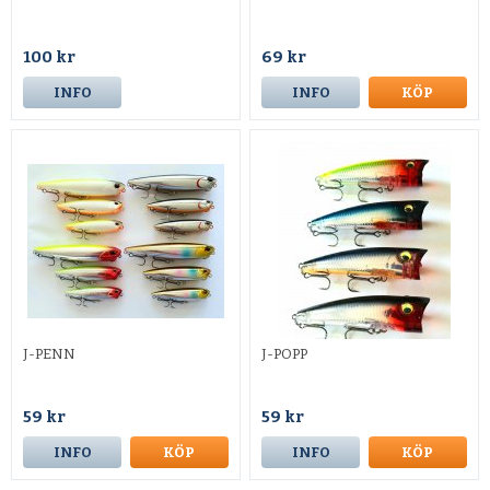
100 kr
69 kr
INFO
INFO
KÖP
J-PENN
J-POPP
59 kr
59 kr
INFO
KÖP
INFO
KÖP