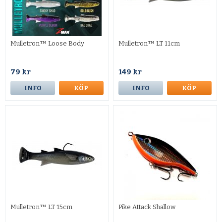
Mulletron™ Loose Body
Mulletron™ LT 11cm
79 kr
149 kr
INFO
KÖP
INFO
KÖP
Mulletron™ LT 15cm
Pike Attack Shallow