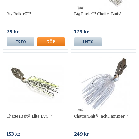
Big BallerZ™
Big Blade™ ChatterBait®
79 kr
179 kr
INFO
KÖP
INFO
ChatterBait® Elite EVO™
ChatterBait® JackHammer™
153 kr
249 kr