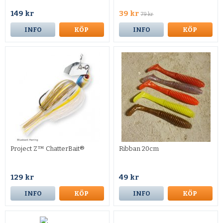
149 kr
39 kr
79 kr
INFO
KÖP
INFO
KÖP
Project Z™ ChatterBait®
Ribban 20cm
129 kr
49 kr
INFO
KÖP
INFO
KÖP