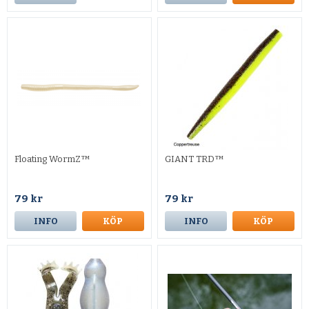
Floating WormZ™
GIANT TRD™
79 kr
79 kr
INFO
KÖP
INFO
KÖP