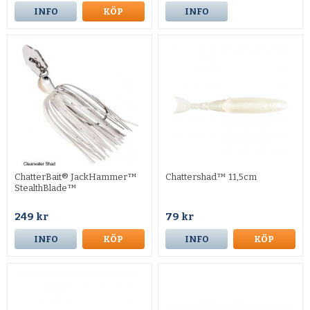
INFO
KÖP
INFO
ChatterBait® JackHammer™
Chattershad™ 11,5cm
StealthBlade™
249 kr
79 kr
INFO
KÖP
INFO
KÖP