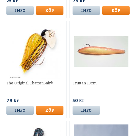
25 kr
79 kr
INFO
KÖP
INFO
KÖP
The Original ChatterBait®
Truttan 13cm
79 kr
50 kr
INFO
KÖP
INFO