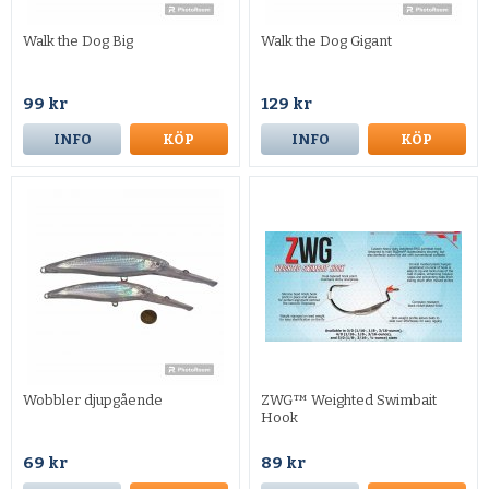
Walk the Dog Big
Walk the Dog Gigant
99 kr
129 kr
INFO
KÖP
INFO
KÖP
Wobbler djupgående
ZWG™ Weighted Swimbait
Hook
69 kr
89 kr