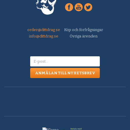
order@dittdrag.se
Köp och förfrågningar
info@dittdrag.se
Övriga ärenden
ANMÄLAN TILL NYHETSBREV