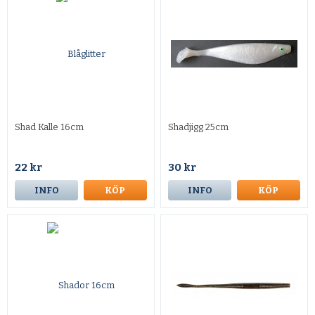
Shad Kalle 16cm
Shadjigg 25cm
22 kr
30 kr
INFO
KÖP
INFO
KÖP