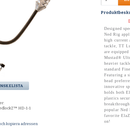
Produktbesk
Designed spec
Ned Rig appl
high current 
tackle, TT L
are equipped
Mustad® Ultr
heavier tackl
standard Fin
Featuring a 
head preferre
ÖNSKELISTA
innovative sp
holds both E
plastics secu
er:
breakthrough
edlockZ™ HD-1-1
popular Ned 
favorite ElaZ
on!
och kopiera adressen