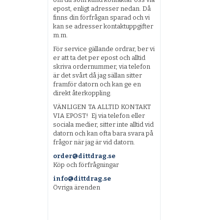
epost, enligt adresser nedan. Då
finns din förfrågan sparad och vi
kan se adresser kontaktuppgifter
m.m.
För service gällande ordrar, ber vi
er att ta det per epost och alltid
skriva ordernummer, via telefon
är det svårt då jag sällan sitter
framför datorn och kan ge en
direkt återkoppling.
VÄNLIGEN TA ALLTID KONTAKT
VIA EPOST! Ej via telefon eller
sociala medier, sitter inte alltid vid
datorn och kan ofta bara svara på
frågor när jag är vid datorn.
order@dittdrag.se
Köp och förfrågningar
info@dittdrag.se
Övriga ärenden