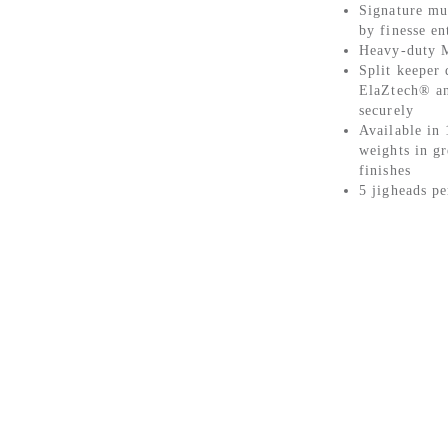
Signature mu
by finesse en
Heavy-duty 
Split keeper 
ElaZtech® an
securely
Available in 
weights in g
finishes
5 jigheads pe