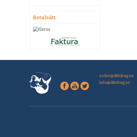
Betalsätt
order@dittdrag.se
info@dittdrag.se