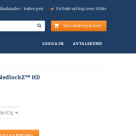
lanhänder - bättre pris
Fri frakt vid köp över 500kr
Din varukorg är tom!
LOGGA IN
AVTALSKUND
 NedlockZ™ HD
GG I VARUKORG