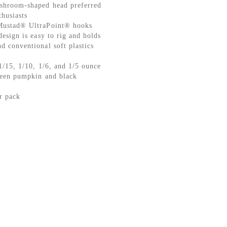
shroom-shaped head preferred
thusiasts
Mustad® UltraPoint® hooks
design is easy to rig and holds
d conventional soft plastics
1/15, 1/10, 1/6, and 1/5 ounce
reen pumpkin and black
r pack