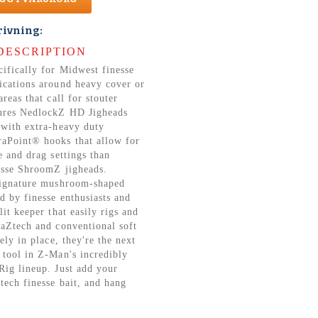
rivning:
DESCRIPTION
ifically for Midwest finesse
ications around heavy cover or
areas that call for stouter
ures NedlockZ HD Jigheads
 with extra-heavy duty
aPoint® hooks that allow for
e and drag settings than
esse ShroomZ jigheads.
signature mushroom-shaped
d by finesse enthusiasts and
lit keeper that easily rigs and
laZtech and conventional soft
rely in place, they're the next
 tool in Z-Man's incredibly
Rig lineup. Just add your
tech finesse bait, and hang