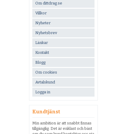
Om dittdrag.se
Villkor
Nyheter
Nyhetsbrev
Länkar
Kontakt
Blogg
Om cookies
Avtalskund
Logga in
Kundtjänst
Min ambition är att snabbt finnas
tillgänglig. Det är enklast och bäst
om du som kund kontaktar oss via