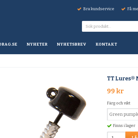
Bra kundservice
Få mel
DRAG.SE
NYHETER
NYHETSBREV
KONTAKT
TT Lures®
99 kr
Färg och vikt
Finns i lager
LÄ