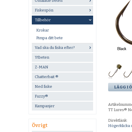
Omålade beten
Fiskespön
Tillbehör
Krokar
Pimpa ditt bete
Vad ska du fiska efter?
Ytbeten
Z-MAN
Chatterbait ®
Ned fiske
LÄGG I 
Fuzzy®
Artikelnumm
Kampanjer
TT Lures® N
Direktlänk:
Övrigt
Högerklicka 