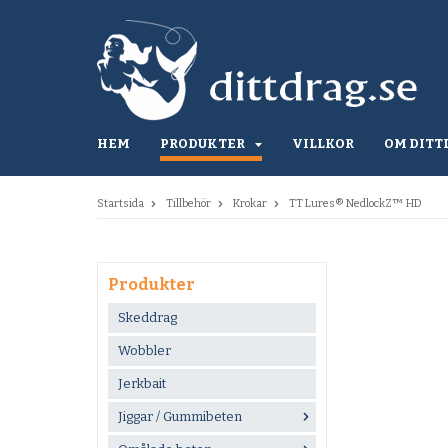
HEM
PRODUKTER
VILLKOR
OM DITT
Startsida
Tillbehör
Krokar
TT Lures® NedlockZ™ HD
Produkter
Skeddrag
Wobbler
Jerkbait
Jiggar / Gummibeten