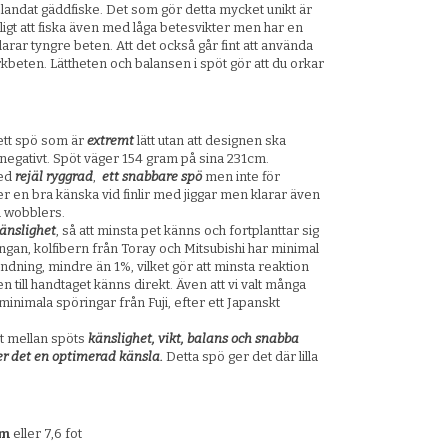
 blandat gäddfiske. Det som gör detta mycket unikt är
ligt att fiska även med låga betesvikter men har en
arar tyngre beten. Att det också går fint att använda
jerkbeten. Lättheten och balansen i spöt gör att du orkar
 ett spö som är
extremt
lätt utan att designen ska
negativt. Spöt väger 154 gram på sina 231cm.
med
rejäl ryggrad
,
ett snabbare spö
men inte för
r en bra känska vid finlir med jiggar men klarar även
h wobblers.
änslighet
, så att minsta pet känns och fortplanttar sig
gan, kolfibern från Toray och Mitsubishi har minimal
ndning, mindre än 1%, vilket gör att minsta reaktion
n till handtaget känns direkt. Även att vi valt många
 minimala spöringar från Fuji, efter ett Japanskt
 mellan spöts
känslighet, vikt, balans och snabba
er det en optimerad känsla.
Detta spö ger det där lilla
cm
eller 7,6 fot