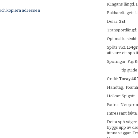
Klingans längd:
och kopiera adressen
Bakhandtagets l
Delar:
2st
Transportlängd:
Optimal kastvikt
Spöts vikt:
154g
att vare ett spö t
Spöringar: Fuji K
tip guide 2mm
Grafit:
Toray 40
Handtag: Foamha
Holkar: Spigott
Fodral: Neoprene
Intressant fakta
:
Detta spö väger 
byggs upp av den
tunna väggar. Tro