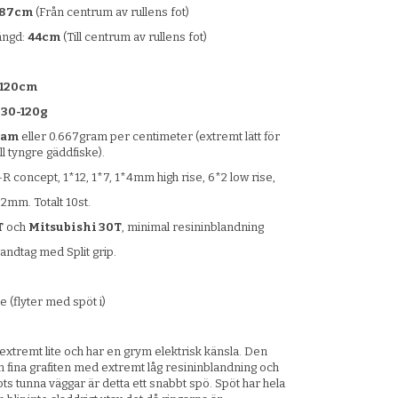
187cm
(Från centrum av rullens fot)
ängd:
44cm
(Till centrum av rullens fot)
120cm
:
30-120g
ram
eller 0.667gram per centimeter (extremt lätt för
ill tyngre gäddfiske).
-R concept, 1*12, 1*7, 1*4mm high rise, 6*2 low rise,
. Totalt 10st.
T
och
Mitsubishi 30T
, minimal resininblandning
ndtag med Split grip.
 (flyter med spöt i)
extremt lite och har en grym elektrisk känsla. Den
 fina grafiten med extremt låg resininblandning och
ts tunna väggar är detta ett snabbt spö. Spöt har hela