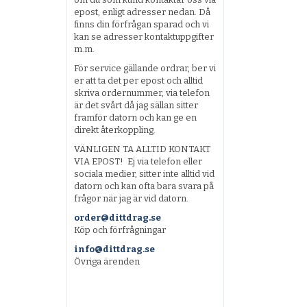
epost, enligt adresser nedan. Då
finns din förfrågan sparad och vi
kan se adresser kontaktuppgifter
m.m.
För service gällande ordrar, ber vi
er att ta det per epost och alltid
skriva ordernummer, via telefon
är det svårt då jag sällan sitter
framför datorn och kan ge en
direkt återkoppling.
VÄNLIGEN TA ALLTID KONTAKT
VIA EPOST! Ej via telefon eller
sociala medier, sitter inte alltid vid
datorn och kan ofta bara svara på
frågor när jag är vid datorn.
order@dittdrag.se
Köp och förfrågningar
info@dittdrag.se
Övriga ärenden