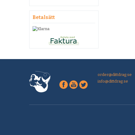
Betalsätt
order@dittdrag.se
info@dittdrag.se