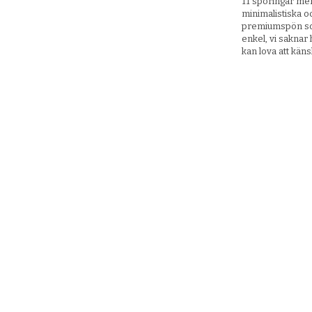
11 spöringar men 
minimalistiska o
premiumspön som
enkel, vi saknar 
kan lova att käns