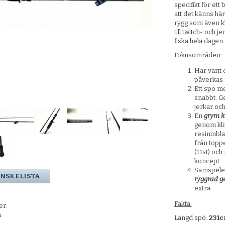
specifikt för ett
att det känns här
rygg som även kl
till twitch- och 
fiska hela dagen.
Fokusområden:
Har varit
påverkas 
Ett spö 
snabbt. Ge
jerkar oc
En
grym k
genom klin
resininbla
från toppe
(11st) och
koncept.
Samspelet
ÖNSKELISTA
ryggrad
g
extra.
Fakta:
er:
n
Längd spö:
231