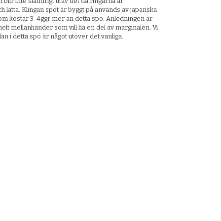
blir inte sladdrigt utav det då ringarna är
ch lätta. Klingan spöt är byggt på används av japanska
 kostar 3-4ggr mer än detta spö. Anledningen är
helt mellanhänder som vill ha en del av marginalen. Vi
lan i detta spö är något utöver det vanliga.