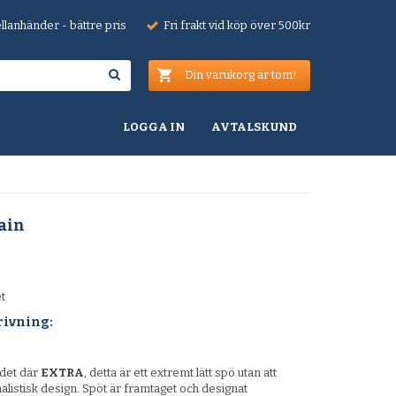
lanhänder - bättre pris
Fri frakt vid köp över 500kr
Din varukorg är tom!
LOGGA IN
AVTALSKUND
ain
et
rivning:
det där
EXTRA
, detta är ett extremt lätt spö utan att
alistisk design. Spöt är framtaget och designat