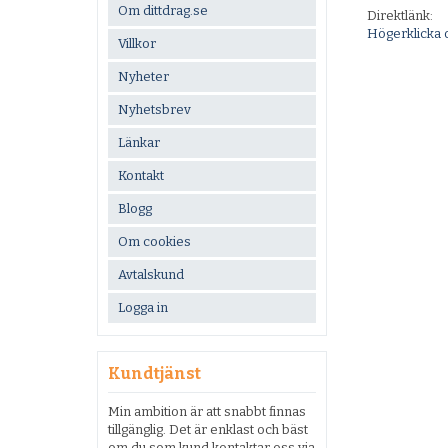
Om dittdrag.se
Direktlänk:
Högerklicka 
Villkor
Nyheter
Nyhetsbrev
Länkar
Kontakt
Blogg
Om cookies
Avtalskund
Logga in
Kundtjänst
Min ambition är att snabbt finnas
tillgänglig. Det är enklast och bäst
om du som kund kontaktar oss via