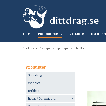
HEM
PRODUKTER
VILLKOR
OM DITT
Startsida
Fiskespön
Spinnspön
The Mountain
Produkter
Skeddrag
Wobbler
Jerkbait
Jiggar / Gummibeten