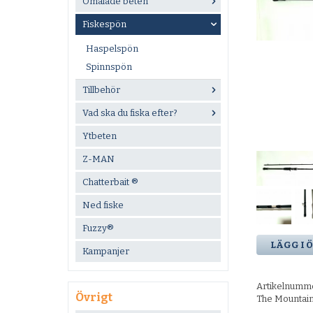
Omålade beten
Fiskespön
Haspelspön
Spinnspön
Tillbehör
Vad ska du fiska efter?
Ytbeten
Z-MAN
Chatterbait ®
Ned fiske
Fuzzy®
LÄGG I 
Kampanjer
Artikelnumm
Övrigt
The Mountai