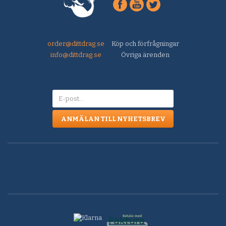
order@dittdrag.se
Köp och förfrågningar
info@dittdrag.se
Övriga ärenden
ANMÄLAN TILL NYHETSBREV