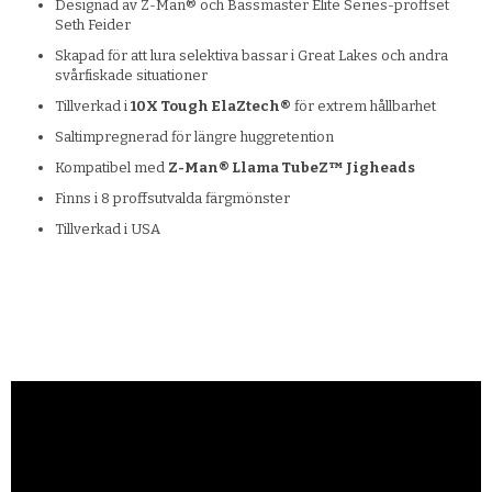
Designad av Z-Man® och Bassmaster Elite Series-proffset
Seth Feider
Skapad för att lura selektiva bassar i Great Lakes och andra
svårfiskade situationer
Tillverkad i
10X Tough ElaZtech®
för extrem hållbarhet
Saltimpregnerad för längre huggretention
Kompatibel med
Z-Man® Llama TubeZ™ Jigheads
Finns i 8 proffsutvalda färgmönster
Tillverkad i USA