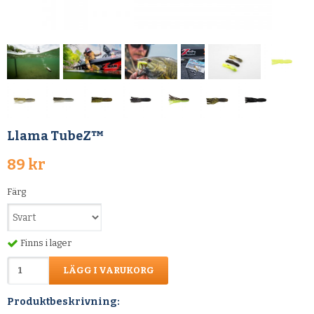
Llama TubeZ™
89 kr
Färg
Finns i lager
LÄGG I VARUKORG
Produktbeskrivning: