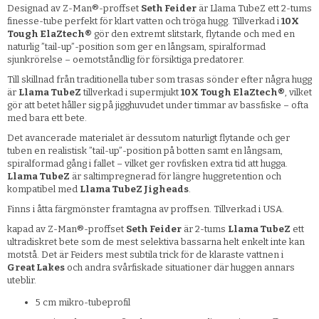
Designad av Z-Man®-proffset
Seth Feider
är Llama TubeZ ett 2-tums
finesse-tube perfekt för klart vatten och tröga hugg. Tillverkad i
10X
Tough ElaZtech®
gör den extremt slitstark, flytande och med en
naturlig ”tail-up”-position som ger en långsam, spiralformad
sjunkrörelse – oemotståndlig för försiktiga predatorer.
Till skillnad från traditionella tuber som trasas sönder efter några hugg
är
Llama TubeZ
tillverkad i supermjukt
10X Tough ElaZtech®
, vilket
gör att betet håller sig på jigghuvudet under timmar av bassfiske – ofta
med bara ett bete.
Det avancerade materialet är dessutom naturligt flytande och ger
tuben en realistisk ”tail-up”-position på botten samt en långsam,
spiralformad gång i fallet – vilket ger rovfisken extra tid att hugga.
Llama TubeZ
är saltimpregnerad för längre huggretention och
kompatibel med
Llama TubeZ Jigheads
.
Finns i åtta färgmönster framtagna av proffsen. Tillverkad i USA.
kapad av Z-Man®-proffset
Seth Feider
är 2-tums
Llama TubeZ
ett
ultradiskret bete som de mest selektiva bassarna helt enkelt inte kan
motstå. Det är Feiders mest subtila trick för de klaraste vattnen i
Great Lakes
och andra svårfiskade situationer där huggen annars
uteblir.
5 cm mikro-tubeprofil