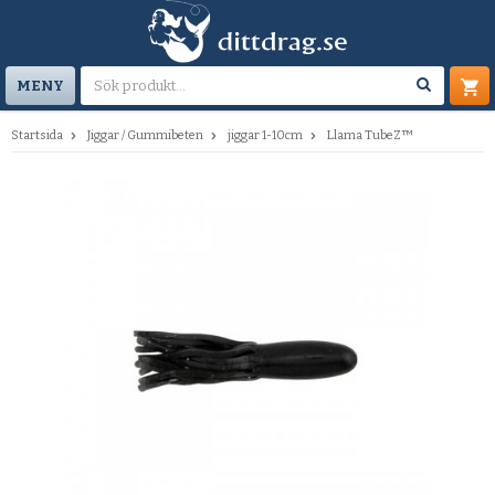
MENY
Startsida
Jiggar / Gummibeten
jiggar 1-10cm
Llama TubeZ™