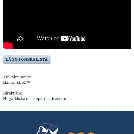
LÄGG I ÖNSKELISTA
Artikelnummer:
Llama TubeZ™
Direktlänk:
Högerklicka och kopiera adressen