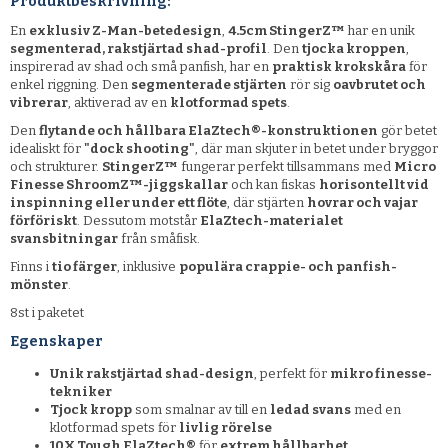
Produktbeskrivning:
En
exklusiv Z-Man-betedesign
,
4.5cm StingerZ™
har en unik
segmenterad, rakstjärtad shad-profil
. Den
tjocka kroppen
,
inspirerad av shad och små panfish, har en
praktisk krokskåra
för
enkel riggning. Den
segmenterade stjärten
rör sig
oavbrutet och
vibrerar
, aktiverad av en
klotformad spets
.
Den
flytande och hållbara ElaZtech®-konstruktionen
gör betet
idealiskt för
"dock shooting"
, där man skjuter in betet under bryggor
och strukturer.
StingerZ™
fungerar perfekt tillsammans med
Micro
Finesse ShroomZ™-jiggskallar
och kan fiskas
horisontellt vid
inspinning eller under ett flöte
, där stjärten
hovrar och vajar
förföriskt
. Dessutom motstår
ElaZtech-materialet
svansbitningar
från småfisk.
Finns i
tio färger
, inklusive
populära crappie- och panfish-
mönster
.
8st i paketet
Egenskaper
Unik rakstjärtad shad-design
, perfekt för
mikro finesse-
tekniker
Tjock kropp
som smalnar av till en
ledad svans
med en
klotformad spets för
livlig rörelse
10X Tough ElaZtech®
för
extrem hållbarhet
,