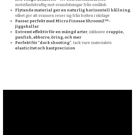
motståndskraftig mot svansbitningar från småfisk
Flytande material ger en naturlig horisontell hållning
,
vilket gör att svansen reser sig från botten i viloläge
Passar perfekt med Micro Finesse ShroomZ™-
jiggskallar
Extremt effektiv för en mängd arter
, inklusive
crappie,
panfish, abborre, öring, och mer
Perfekt för "dock shooting"
, tack vare materialets
elasticitet och kastprecision