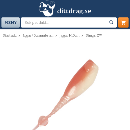
MENY
Startsida
Jiggar / Gummibeten
jiggar 1-10cm
StingerZ™