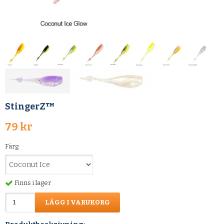
StingerZ™
79 kr
Färg
Finns i lager
LÄGG I VARUKORG