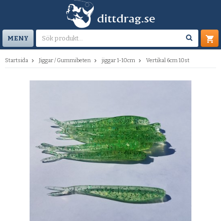
MENY
Startsida
Jiggar / Gummibeten
jiggar 1-10cm
Vertikal 6cm 10st