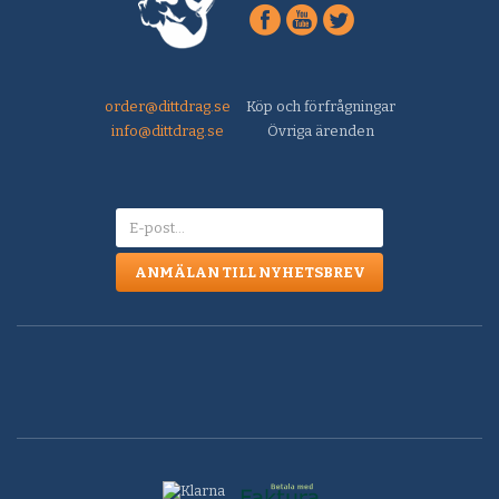
order@dittdrag.se
Köp och förfrågningar
info@dittdrag.se
Övriga ärenden
ANMÄLAN TILL NYHETSBREV