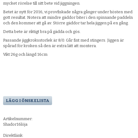
mycket rörelse till sitt bete vid jiggningen.
Betet är nytt för 2016, vi provfiskade några gånger under hösten med
gott resultat. Notera att mindre gäddor biter i den spinnande paddeln
och den kommer att gå av. Större gäddor tar hela jiggen på en gång.
Detta bete är riktigt bra på gädda och gös.
Passande jiggkroksstorlek är 8/0. Går fint med stingers. Jiggen är
spårad för kroken så den är extra lätt att montera.
Vikt 26g och längd 16cm
LÄGG I ÖNSKELISTA
Artikelnummer:
Shador16löja
Direktlänk: