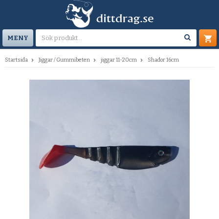
MENY
Startsida
Jiggar / Gummibeten
jiggar 11-20cm
Shador 16cm