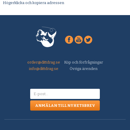
Högerklicka och kopiera adressen
order@dittdrag.se
Köp och förfrågningar
info@dittdrag.se
Övriga ärenden
ANMÄLAN TILL NYHETSBREV