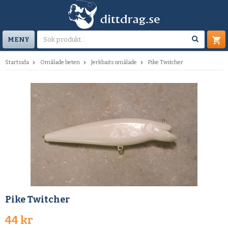
MENY
Startsida
Omålade beten
Jerkbaits omålade
Pike Twitcher
Pike Twitcher
44 kr