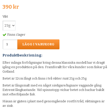
390 kr
Vikt
Finns i lager
LÄGG I VARUKORG
Produktbeskrivning:
Efter många förfrågningar kring denna klassiska modell har vi dragit
igång en produktion på den. Framförallt för våra kunder som fiskar på
Gotland.
Betet är 12cm långt och finns i två vikter runt 21g och 25g.
Betet är långsmalt med en något sävligare/lugnare vaggande gång.
Extremt långkastande. Vid spinnstopp vickar betet och backar bakåt
mot efterföljande fisk.
Häxan är gjuten i plast med genomgående rostfri tråd, viktningen är
av zink.