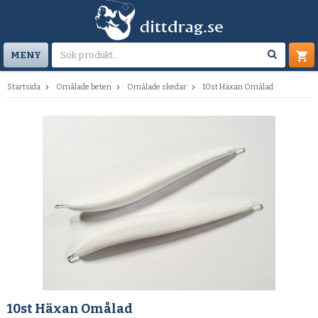
MENY
Startsida
Omålade beten
Omålade skedar
10st Häxan Omålad
10st Häxan Omålad