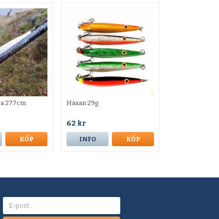
za 277cm
Häxan 29g
62 kr
KÖP
INFO
KÖP