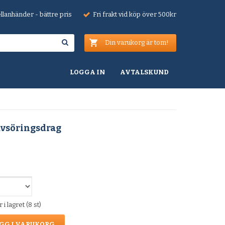
lanhänder - bättre pris
Fri frakt vid köp över 500kr
Din varukorg är tom!
LOGGA IN
AVTALSKUND
vsöringsdrag
i lagret (8 st)
GG I VARUKORG