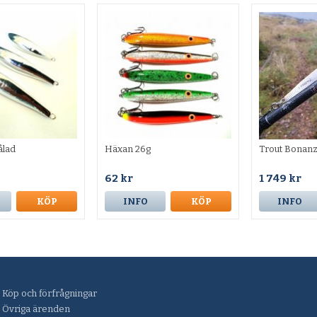
ålad
Häxan 26g
Trout Bonan
62 kr
1 749 kr
KÖP
INFO
KÖP
INFO
Köp och förfrågningar
Övriga ärenden