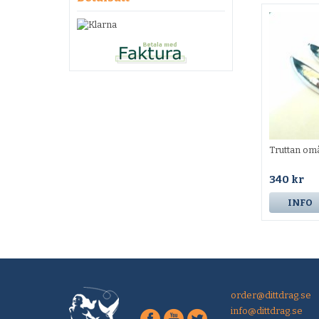
Truttan om
340 kr
INFO
order@dittdrag.se
info@dittdrag.se