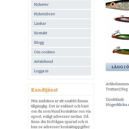
Nyheter
Nyhetsbrev
Länkar
Kontakt
Blogg
Om cookies
Avtalskund
LÄGG I 
Logga in
Artikelnumm
Truttan11feg
Kundtjänst
Direktlänk:
Min ambition är att snabbt finnas
Högerklicka 
tillgänglig. Det är enklast och bäst
om du som kund kontaktar oss via
epost, enligt adresser nedan. Då
finns din förfrågan sparad och vi
kan se adresser kontaktuppgifter