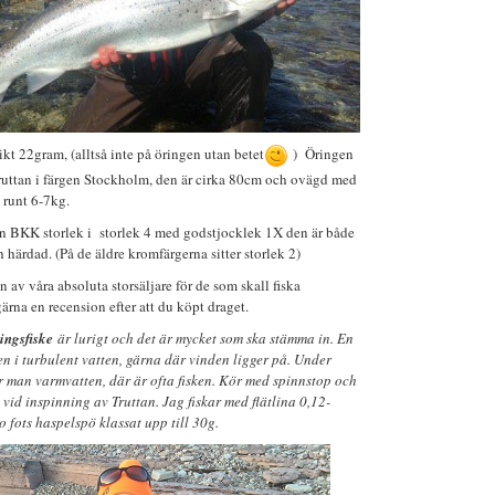
t 22gram, (alltså inte på öringen utan betet
) Öringen
ruttan i färgen Stockholm, den är cirka 80cm och ovägd med
 runt 6-7kg.
ån BKK storlek i storlek 4 med godstjocklek 1X den är både
härdad. (På de äldre kromfärgerna sitter storlek 2)
en av våra absoluta storsäljare för de som skall fiska
ärna en recension efter att du köpt draget.
ingsfiske
är lurigt och det är mycket som ska stämma in. En
den i turbulent vatten, gärna där vinden ligger på. Under
tar man varmvatten, där är ofta fisken. Kör med spinnstop och
vid inspinning av Truttan. Jag fiskar med flätlina 0,12-
 fots haspelspö klassat upp till 30g.