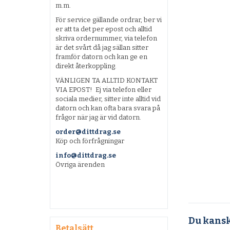
m.m.
För service gällande ordrar, ber vi
er att ta det per epost och alltid
skriva ordernummer, via telefon
är det svårt då jag sällan sitter
framför datorn och kan ge en
direkt återkoppling.
VÄNLIGEN TA ALLTID KONTAKT
VIA EPOST! Ej via telefon eller
sociala medier, sitter inte alltid vid
datorn och kan ofta bara svara på
frågor när jag är vid datorn.
order@dittdrag.se
Köp och förfrågningar
info@dittdrag.se
Övriga ärenden
Du kansk
Betalsätt