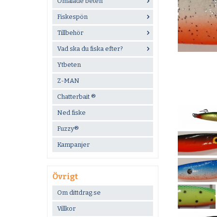
Omålade beten
Fiskespön
Tillbehör
Vad ska du fiska efter?
Ytbeten
Z-MAN
Chatterbait ®
Ned fiske
Fuzzy®
Kampanjer
Övrigt
Om dittdrag.se
Villkor