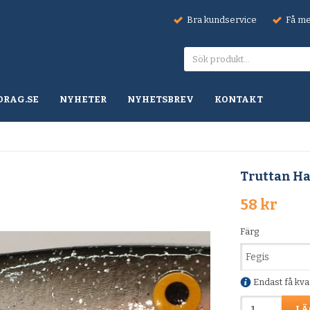
Bra kundservice
Få mel
DRAG.SE
NYHETER
NYHETSBREV
KONTAKT
Truttan Ha
58 kr
Färg
Endast få kvar 
LÄ