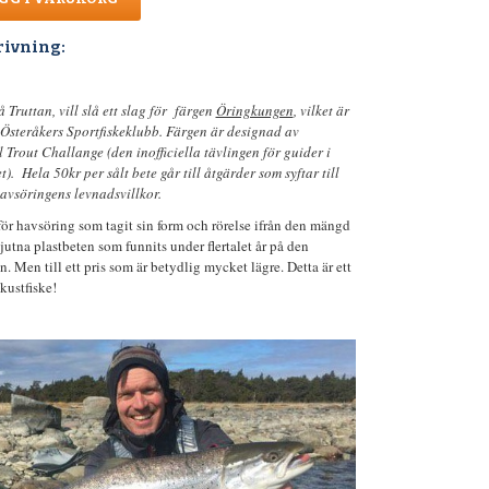
rivning:
 Truttan, vill slå ett slag för färgen
Öringkungen
, vilket är
Österåkers Sportfiskeklubb. Färgen är designad av
ll Trout Challange (den inofficiella tävlingen för guider i
. Hela 50kr per sålt bete går till åtgärder som syftar till
havsöringens levnadsvillkor.
 för havsöring som tagit sin form och rörelse ifrån den mängd
utna plastbeten som funnits under flertalet år på den
 Men till ett pris som är betydlig mycket lägre. Detta är ett
 kustfiske!