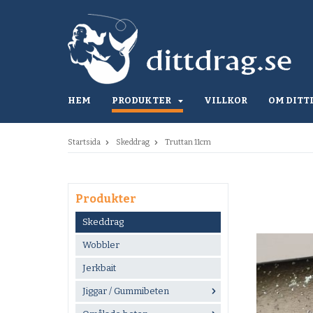
HEM
PRODUKTER
VILLKOR
OM DITT
Startsida
Skeddrag
Truttan 11cm
Produkter
Skeddrag
Wobbler
Jerkbait
Jiggar / Gummibeten