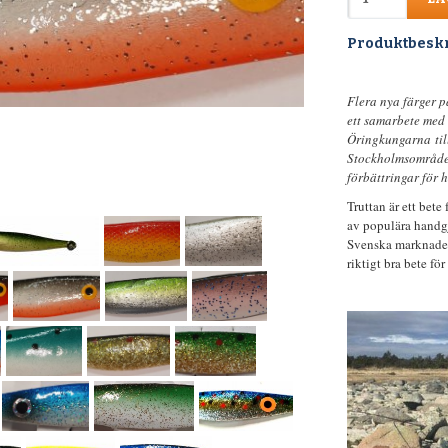
Produktbesk
Flera nya färger på
ett samarbete med 
Öringkungarna
ti
Stockholmsområdet)
förbättringar för 
Truttan är ett bete
av populära handgj
Svenska marknaden.
riktigt bra bete för