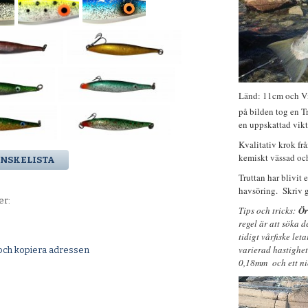
Länd: 11cm och Vik
på bilden tog en T
en uppskattad vikt
Kvalitativ krok fr
kemiskt vässad och 
ÖNSKELISTA
Truttan har blivit 
havsöring. Skriv g
er:
Tips och tricks:
Ör
regel är att söka 
tidigt vårfiske le
varierad hastighet 
och kopiera adressen
0,18mm och ett nio