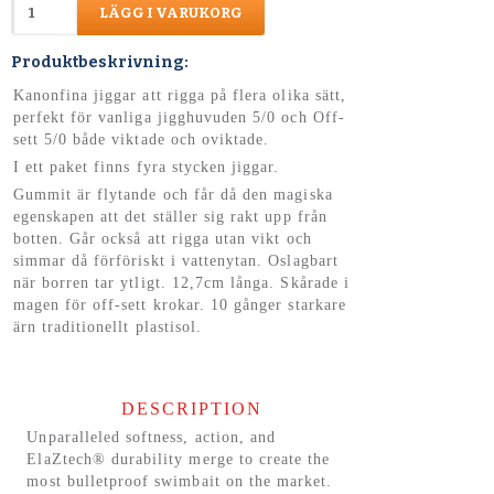
LÄGG I VARUKORG
Produktbeskrivning:
Kanonfina jiggar att rigga på flera olika sätt,
perfekt för vanliga jigghuvuden 5/0 och Off-
sett 5/0 både viktade och oviktade.
I ett paket finns fyra stycken jiggar.
Gummit är flytande och får då den magiska
egenskapen att det ställer sig rakt upp från
botten. Går också att rigga utan vikt och
simmar då förföriskt i vattenytan. Oslagbart
när borren tar ytligt. 12,7cm långa. Skårade i
magen för off-sett krokar. 10 gånger starkare
ärn traditionellt plastisol.
DESCRIPTION
Unparalleled softness, action, and
ElaZtech® durability merge to create the
most bulletproof swimbait on the market.