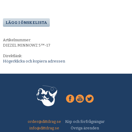
LÄGG I ÖNSKELISTA
Artikelnummer:
DIEZEL MINNOWZ 5™-17
Direktlänk:
Högerklicka och kopiera adressen
order@dittdrag.se
Köp och förfrågningar
info@dittdrag.se
Övriga ärenden