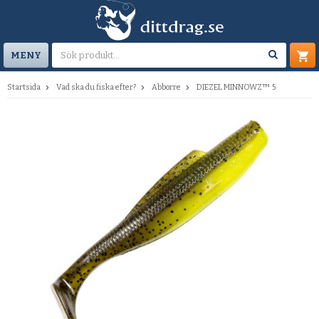
MENY
Startsida
Vad ska du fiska efter?
Abborre
DIEZEL MINNOWZ™ 5