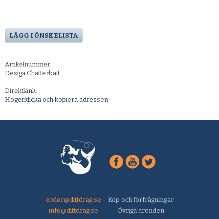
LÄGG I ÖNSKELISTA
Artikelnummer:
Desiga Chatterbait
Direktlänk:
Högerklicka och kopiera adressen
order@dittdrag.se
Köp och förfrågningar
info@dittdrag.se
Övriga ärenden