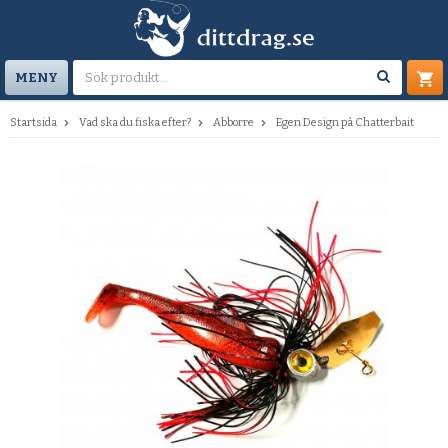
MENY
Startsida
Vad ska du fiska efter?
Abborre
Egen Design på Chatterbait