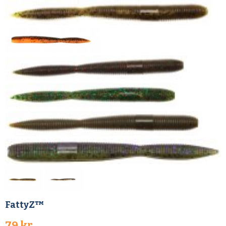
FattyZ™
79 kr