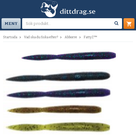
MENY
Startsida
Vad ska du fiska efter?
Abborre
FattyZ™