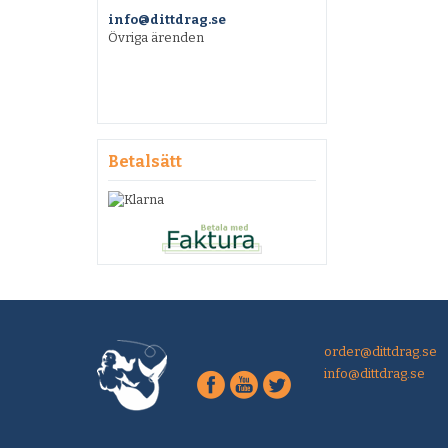
info@dittdrag.se
Övriga ärenden
Betalsätt
order@dittdrag.se
info@dittdrag.se