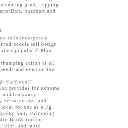
swimming grub, flipping
atterBait, buzzbait and
S
on tails incorporate
rved paddle tail design
 other popular Z-Man
thumping action at all
speeds and even on the
gh ElaZtech®
ion provides for extreme
ty and buoyancy
 versatile size and
 ideal for use as a jig
flipping bait, swimming
tterBait® trailer,
trailer, and more