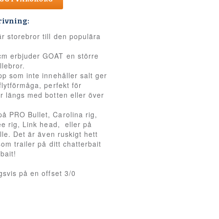
rivning:
storebror till den populära
cm erbjuder GOAT en större
illebror.
pp som inte innehåller salt ger
flytförmåga, perfekt för
r längs med botten eller över
 på
PRO Bullet,
Carolina rig,
ee rig, Link head, eller på
lle. Det är även ruskigt hett
om trailer på ditt chatterbait
bait!
gsvis på en offset 3/0