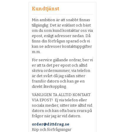
Kundtjänst
Min ambition är att snabbt finnas
tillgänglig. Det är enklast och bäst
om du som kund kontaktar oss via
epost, enligt adresser nedan. Då
finns din förfrågan sparad och vi
kan se adresser kontaktuppgifter
m.m.
För service gällande ordrar, ber vi
er att ta det per epost och alltid
skriva ordernummer, via telefon
är det svårt då jag sällan sitter
framför datorn och kan ge en
direkt återkoppling.
VÄNLIGEN TA ALLTID KONTAKT
VIA EPOST! Ej via telefon eller
sociala medier, sitter inte alltid vid
datorn och kan ofta bara svara på
frågor när jag är vid datorn.
order@dittdrag.se
Köp och förfrågningar