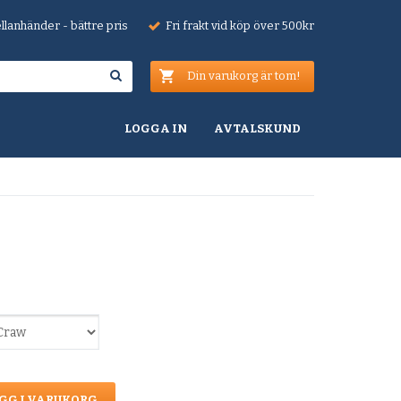
lanhänder - bättre pris
Fri frakt vid köp över 500kr
Din varukorg är tom!
LOGGA IN
AVTALSKUND
GG I VARUKORG