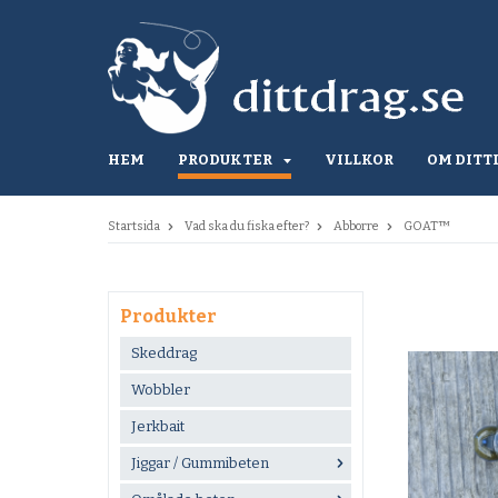
HEM
PRODUKTER
VILLKOR
OM DITT
Startsida
Vad ska du fiska efter?
Abborre
GOAT™
Produkter
Skeddrag
Wobbler
Jerkbait
Jiggar / Gummibeten