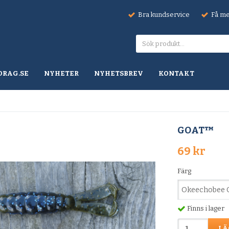
Bra kundservice
Få mel
DRAG.SE
NYHETER
NYHETSBREV
KONTAKT
GOAT™
69 kr
Färg
Finns i lager
LÄ