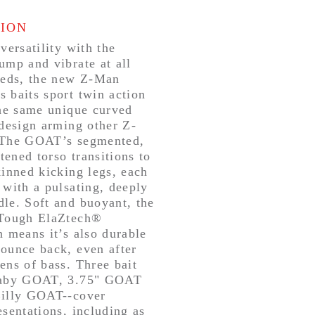
TION
versatility with the
ump and vibrate at all
eeds, the new Z-Man
 baits sport twin action
the same unique curved
 design arming other Z-
 The GOAT’s segmented,
ttened torso transitions to
kinned kicking legs, each
 with a pulsating, deeply
le. Soft and buoyant, the
 Tough ElaZtech®
n means it’s also durable
ounce back, even after
ens of bass. Three bait
Baby GOAT, 3.75" GOAT
Billy GOAT--cover
esentations, including as