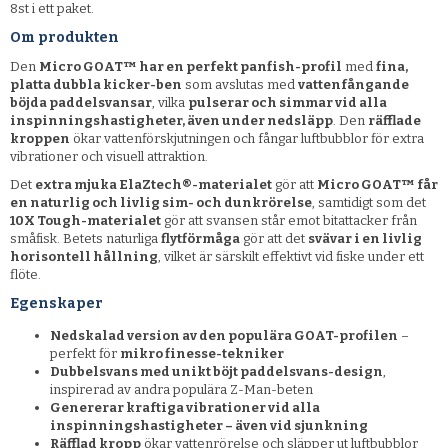
8st i ett paket.
Om produkten
Den
Micro GOAT™ har en perfekt panfish-profil
med
fina,
platta dubbla kicker-ben
som avslutas med
vattenfångande
böjda paddelsvansar
, vilka
pulserar och simmar vid alla
inspinningshastigheter, även under nedsläpp
. Den
räfflade
kroppen
ökar vattenförskjutningen och fångar luftbubblor för extra
vibrationer och visuell attraktion.
Det
extra mjuka ElaZtech®-materialet
gör att
Micro GOAT™ får
en naturlig och livlig sim- och dunkrörelse
, samtidigt som det
10X Tough-materialet
gör att svansen står emot bitattacker från
småfisk. Betets naturliga
flytförmåga
gör att det
svävar i en livlig
horisontell hållning
, vilket är särskilt effektivt vid fiske under ett
flöte.
Egenskaper
Nedskalad version av den populära GOAT-profilen
–
perfekt för
mikro finesse-tekniker
Dubbelsvans med unikt böjt paddelsvans-design
,
inspirerad av andra populära Z-Man-beten
Genererar kraftiga vibrationer vid alla
inspinningshastigheter – även vid sjunkning
Räfflad kropp
ökar vattenrörelse och släpper ut luftbubblor