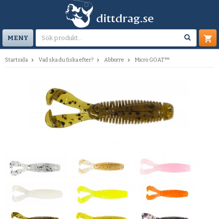
MENY
Startsida
Vad ska du fiska efter?
Abborre
Micro GOAT™