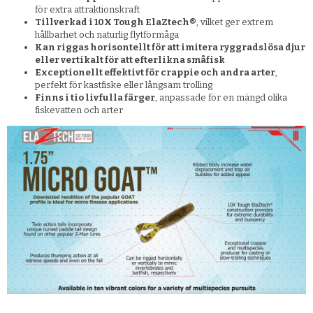
för extra attraktionskraft
Tillverkad i 10X Tough ElaZtech®
, vilket ger extrem
hållbarhet och naturlig flytförmåga
Kan riggas horisontellt för att imitera ryggradslösa djur
eller vertikalt för att efterlikna småfisk
Exceptionellt effektivt för crappie och andra arter
,
perfekt för kastfiske eller långsam trolling
Finns i tio livfulla färger
, anpassade för en mängd olika
fiskevatten och arter