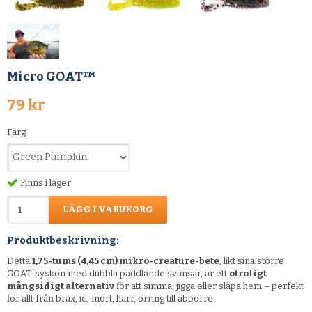
Micro GOAT™
79 kr
Färg
Finns i lager
LÄGG I VARUKORG
Produktbeskrivning:
Detta
1,75-tums (4,45 cm) mikro-creature-bete
, likt sina större
GOAT-syskon med dubbla paddlande svansar, är ett
otroligt
mångsidigt alternativ
för att simma, jigga eller släpa hem – perfekt
för allt från brax, id, mört, harr, örring till abborre.