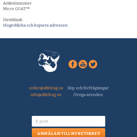
Artikelnummer:
Micro GOAT™
Direktlänk:
Högerklicka och kopiera adressen
order@dittdrag.se
Köp och förfrågningar
info@dittdrag.se
Övriga ärenden
ANMÄLAN TILL NYHETSBREV