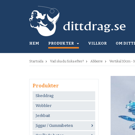
HEM
PRODUKTER
VILLKOR
OM DITT
Startsida
Vad ska du fiska efter?
Abborre
Vertikal 10cm - 
Produkter
Skeddrag
Wobbler
Jerkbait
Jiggar / Gummibeten