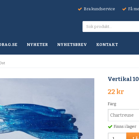
Bra kundservice
Få mel
DRAG.SE
NYHETER
NYHETSBREV
KONTAKT
10st
Vertikal 10
22 kr
Färg
Finns i lager
LÄ