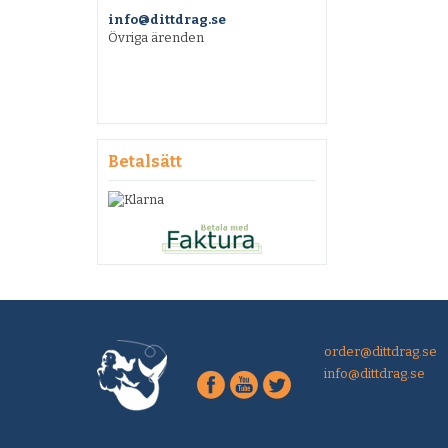
info@dittdrag.se
Övriga ärenden
Betalsätt
order@dittdrag.se
info@dittdrag.se