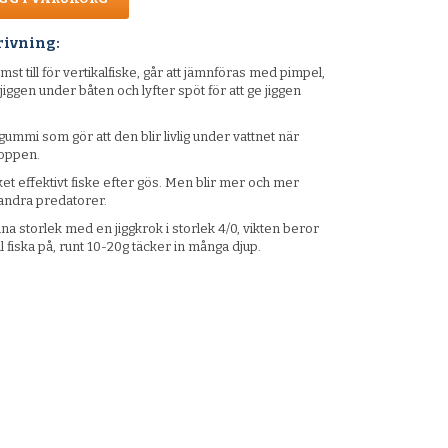
rivning:
mst till för vertikalfiske, går att jämnföras med pimpel,
 jiggen under båten och lyfter spöt för att ge jiggen
 gummi som gör att den blir livlig under vattnet när
oppen.
et effektivt fiske efter gös. Men blir mer och mer
 andra predatorer.
nna storlek med en jiggkrok i storlek 4/0, vikten beror
l fiska på, runt 10-20g täcker in många djup.