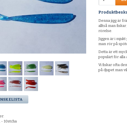
Produktbesk
Denna jigg är frä
alltså man fiskar
rörelse.
Jiggen är i mjukt
man rör på spöt
Detta är ett myck
populärt för alla
Vi fiskar ofta de
på djupet man vil
ÖNSKELISTA
er:
 - 10stcha