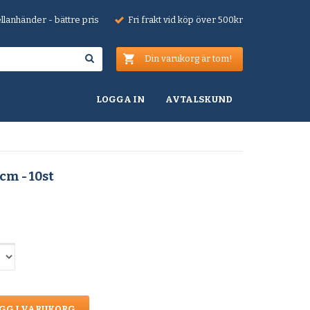
lanhänder - bättre pris
Fri frakt vid köp över 500kr
Din varukorg är tom!
LOGGA IN
AVTALSKUND
cm - 10st
GG I VARUKORG