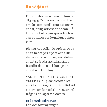
Kundtjänst
Min ambition är att snabbt finnas
tillgänglig. Det är enklast och bäst
om du som kund kontaktar oss via
epost, enligt adresser nedan. Då
finns din förfrågan sparad och vi
kan se adresser kontaktuppgifter
m.m.
För service gällande ordrar, ber vi
er att ta det per epost och alltid
skriva ordernummer, via telefon
är det svårt då jag sällan sitter
framför datorn och kan ge en
direkt återkoppling.
VÄNLIGEN TA ALLTID KONTAKT
VIA EPOST! Ej via telefon eller
sociala medier, sitter inte alltid vid
datorn och kan ofta bara svara på
frågor när jag är vid datorn.
order@dittdrag.se
Köp och förfrågningar