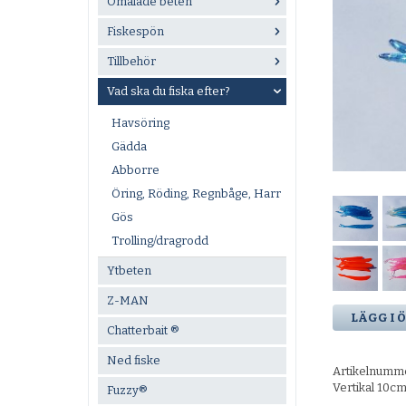
Omålade beten
Fiskespön
Tillbehör
Vad ska du fiska efter?
Havsöring
Gädda
Abborre
Öring, Röding, Regnbåge, Harr
Gös
Trolling/dragrodd
Ytbeten
Z-MAN
LÄGG I 
Chatterbait ®
Ned fiske
Artikelnumm
Vertikal 10cm
Fuzzy®