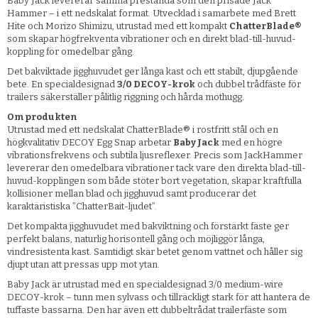
Baby Jack levererar samma prestanda som den prisade Jack
Hammer – i ett nedskalat format. Utvecklad i samarbete med Brett
Hite och Morizo Shimizu, utrustad med ett kompakt
ChatterBlade®
som skapar högfrekventa vibrationer och en direkt blad-till-huvud-
koppling för omedelbar gång.
Det bakviktade jigghuvudet ger långa kast och ett stabilt, djupgående
bete. En specialdesignad
3/0 DECOY-krok
och dubbel trådfäste för
trailers säkerställer pålitlig riggning och hårda mothugg.
Om produkten
Utrustad med ett nedskalat ChatterBlade® i rostfritt stål och en
högkvalitativ DECOY Egg Snap arbetar
Baby Jack
med en högre
vibrationsfrekvens och subtila ljusreflexer. Precis som JackHammer
levererar den omedelbara vibrationer tack vare den direkta blad-till-
huvud-kopplingen som både stöter bort vegetation, skapar kraftfulla
kollisioner mellan blad och jigghuvud samt producerar det
karaktäristiska ”ChatterBait-ljudet”.
Det kompakta jigghuvudet med bakviktning och förstärkt fäste ger
perfekt balans, naturlig horisontell gång och möjliggör långa,
vindresistenta kast. Samtidigt skär betet genom vattnet och håller sig
djupt utan att pressas upp mot ytan.
Baby Jack är utrustad med en specialdesignad 3/0 medium-wire
DECOY-krok – tunn men sylvass och tillräckligt stark för att hantera de
tuffaste bassarna. Den har även ett dubbeltrådat trailerfäste som