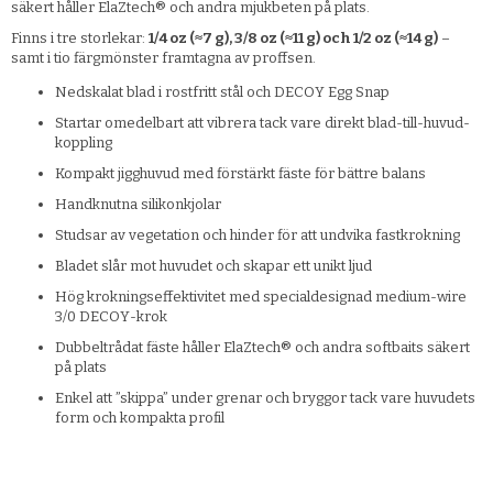
säkert håller ElaZtech® och andra mjukbeten på plats.
Finns i tre storlekar:
1/4 oz (≈7 g), 3/8 oz (≈11 g) och 1/2 oz (≈14 g)
–
samt i tio färgmönster framtagna av proffsen.
Nedskalat blad i rostfritt stål och DECOY Egg Snap
Startar omedelbart att vibrera tack vare direkt blad-till-huvud-
koppling
Kompakt jigghuvud med förstärkt fäste för bättre balans
Handknutna silikonkjolar
Studsar av vegetation och hinder för att undvika fastkrokning
Bladet slår mot huvudet och skapar ett unikt ljud
Hög krokningseffektivitet med specialdesignad medium-wire
3/0 DECOY-krok
Dubbeltrådat fäste håller ElaZtech® och andra softbaits säkert
på plats
Enkel att ”skippa” under grenar och bryggor tack vare huvudets
form och kompakta profil