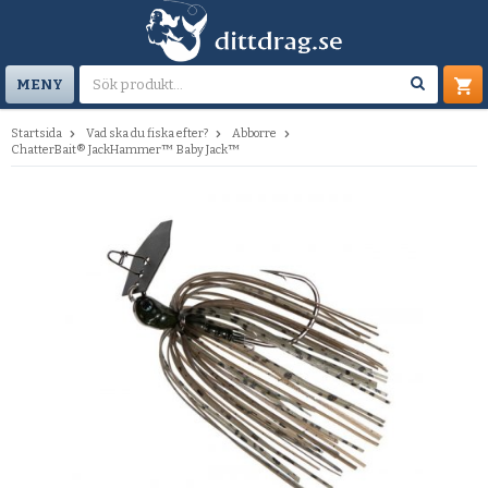
MENY
Startsida
Vad ska du fiska efter?
Abborre
ChatterBait® JackHammer™ Baby Jack™