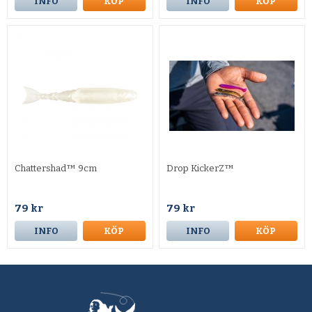
INFO
KÖP
INFO
KÖP
Chattershad™ 9cm
Drop KickerZ™
79 kr
79 kr
INFO
KÖP
INFO
KÖP