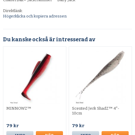
Direktlänk:
Högerklicka och kopiera adressen
Du kanske också är intresserad av
MINNOWZ™
Scented Jerk ShadZ™ 4"-
10cm
79 kr
79 kr