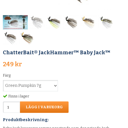
ChatterBait® JackHammer™ Baby Jack™
249 kr
Färg
Finns i lager
LÄGG I VARUKORG
Produktbeskrivning: