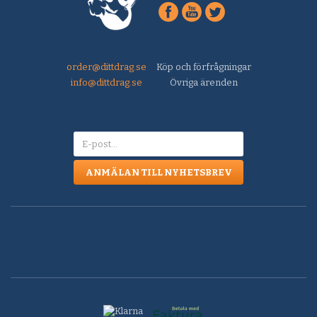
order@dittdrag.se
Köp och förfrågningar
info@dittdrag.se
Övriga ärenden
ANMÄLAN TILL NYHETSBREV